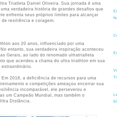
ltra Triatleta Daniel Oliveira. Sua jornada é uma
uma verdadeira história de grandes desafios que
E
e enfrenta seus próprios limites para alcançar
N
o de resiliência e coragem.
C
riathlon aos 20 anos, influenciado por uma
 No entanto, sua verdadeira inspiração aconteceu
E
as Gerais, ao lado do renomado ultratriatleta
nto que acendeu a chama do ultra triathlon em sua
extraordinário.
V
T
 Em 2018, a deficiência de recursos para uma
u treinamento e competições ameaçou encerrar sua
esiliência incomparável, ele perseverou e
L
enas um Campeão Mundial, mas também o
ltra Distância.
6