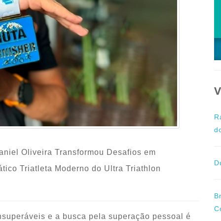
V
R
d
niel Oliveira Transformou Desafios em
D
co Triatleta Moderno do Ultra Triathlon
B
C
superáveis e a busca pela superação pessoal é