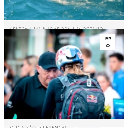
LELECA, UMA NADADORA, UM OCEANO,
CARAVELAS E 60 KM DE CORAGEM
JAN
25
QUAIS SÃO DIFERENÇAS