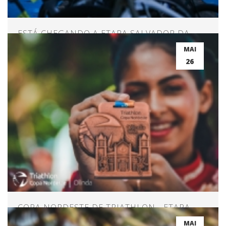
ESTÁ CHEGANDO A ETAPA SALVADOR DA
COPA NORDESTE!
MAI
26
COPA NORDESTE DE TRIATHLON - ETAPA
OLINDA
MAI