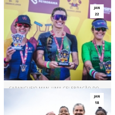
COMPORTAMENTAIS E CONCENTRAÇÃO
JAN
ENTRE ATLETAS DE ELITE E AMADORES?
22
CARANGUEJO MAN, UMA CELEBRAÇÃO DO
TRIATHLON NO NORDESTE
JAN
18