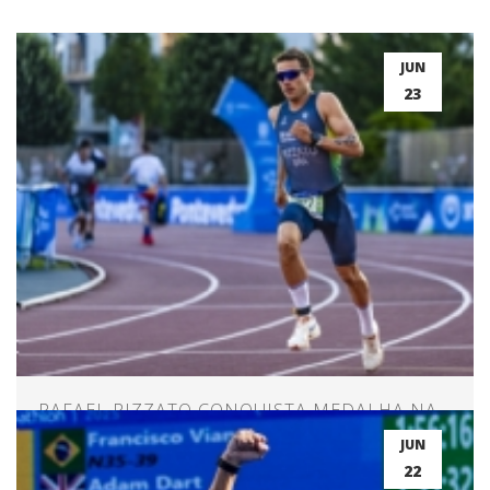
JUN
23
RAFAEL RIZZATO CONQUISTA MEDALHA NA
ABERTURA DO MUNDIAL
JUN
22