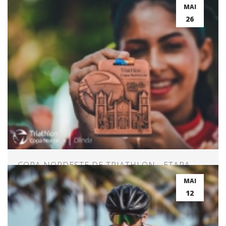
COPA NORDESTE!
MAI
26
COPA NORDESTE DE TRIATHLON - ETAPA
OLINDA
MAI
12