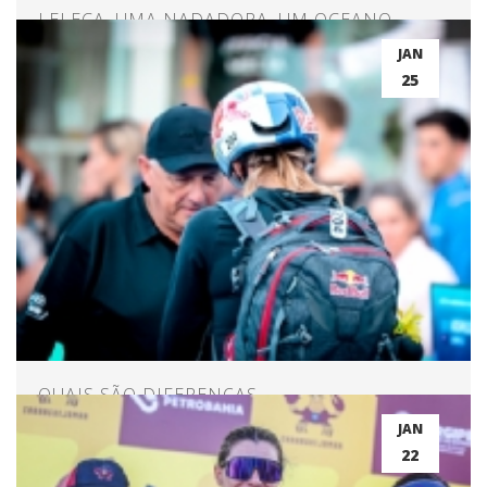
LELECA, UMA NADADORA, UM OCEANO,
CARAVELAS E 60 KM DE CORAGEM
JAN
25
QUAIS SÃO DIFERENÇAS
COMPORTAMENTAIS E CONCENTRAÇÃO
JAN
ENTRE ATLETAS DE ELITE E AMADORES?
22