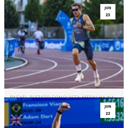
JUN
23
RAFAEL RIZZATO CONQUISTA MEDALHA NA
ABERTURA DO MUNDIAL
JUN
22