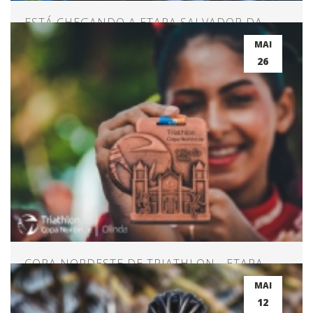
ESTÁ CHEGANDO A ETAPA SALVADOR DA
COPA NORDESTE!
MAI
26
COPA NORDESTE DE TRIATHLON - ETAPA
OLINDA
MAI
12