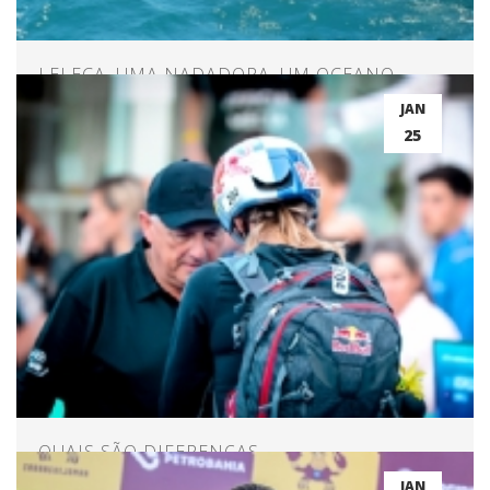
LELECA, UMA NADADORA, UM OCEANO,
CARAVELAS E 60 KM DE CORAGEM
JAN
25
QUAIS SÃO DIFERENÇAS
COMPORTAMENTAIS E CONCENTRAÇÃO
JAN