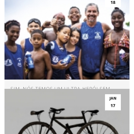
18
SIM, NÓS TEMOS UM ULTRA-HERÓI SEM
CAPA
JAN
17