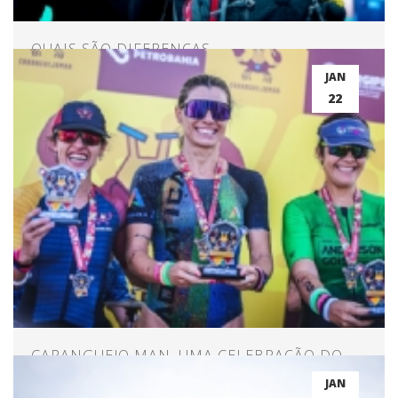
QUAIS SÃO DIFERENÇAS
COMPORTAMENTAIS E CONCENTRAÇÃO
JAN
ENTRE ATLETAS DE ELITE E AMADORES?
22
CARANGUEJO MAN, UMA CELEBRAÇÃO DO
TRIATHLON NO NORDESTE
JAN