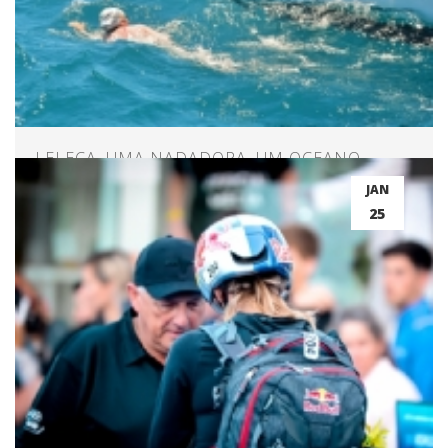
LELECA, UMA NADADORA, UM OCEANO,
CARAVELAS E 60 KM DE CORAGEM
JAN
25