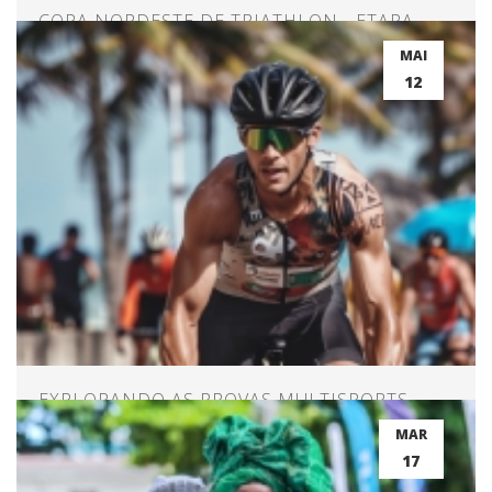
COPA NORDESTE DE TRIATHLON - ETAPA
OLINDA
MAI
12
EXPLORANDO AS PROVAS MULTISPORTS
MAR
17