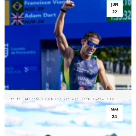
ABERTURA DO MUNDIAL
JUN
22
DUATHLON STANDARD EM PONTEVEDRA -
ESPANHA
MAI
24